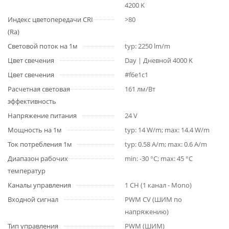
4200 K
Индекс цветопередачи CRI
>80
(Ra)
Световой поток на 1м
typ: 2250 lm/m
Цвет свечения
Day | Дневной 4000 K
Цвет свечения
#f6e1c1
Расчетная световая
161 лм/Вт
эффективность
Напряжение питания
24 V
Мощность на 1м
typ: 14 W/m; max: 14.4 W/m
Ток потребления 1м
typ: 0.58 A/m; max: 0.6 A/m
Диапазон рабочих
min: -30 °C; max: 45 °C
температур
Каналы управления
1 CH (1 канал - Mono)
Входной сигнал
PWM СV (ШИМ по
напряжению)
Тип управления
PWM (ШИМ)