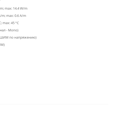
W
/m; max: 14.4 W/m
A/m; max: 0.6 A/m
C; max: 45 °C
анал - Mono)
(ШИМ по напряжению)
ИМ)