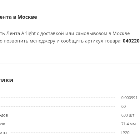
Лента в Москве
ть Лента Arlight с доставкой или самовывозом в Москве
но позвонить менеджеру и сообщить артикул товара:
040220
тики
0.000991
60
одов
630 шт
зок
71.4 мм
щиты
IP20