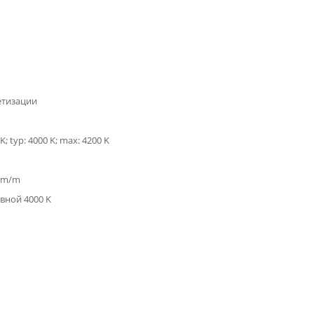
етизации
K; typ: 4000 K; max: 4200 K
 lm/m
вной 4000 K