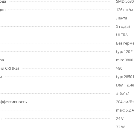
ода
SMD 5630
дов
126 шт/м
Лента
5 год(а)
ULTRA
Без герм
typ: 120 °
ра
min: 3800 
и CRI (Ra)
>80
1м
typ: 2850
Day | Дне
#f6e1c1
 эффективность
204 лм/Вт
max: 5.2 A
я
24 V
72 W