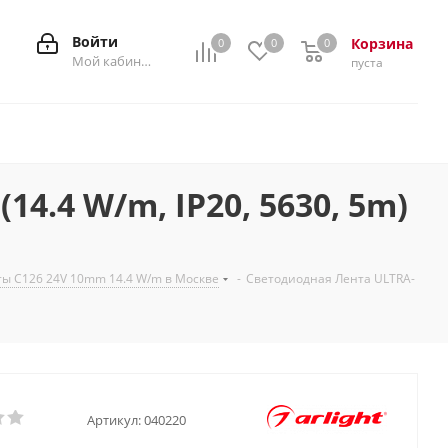
Войти
Корзина
0
0
0
0
Мой кабинет
пуста
4.4 W/m, IP20, 5630, 5m)
ы C126 24V 10mm 14.4 W/m в Москве
-
Светодиодная Лента ULTRA-
Артикул:
040220