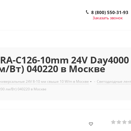
8 (800) 550-31-93
Заказать звонок
A-C126-10mm 24V Day4000 (1
лм/Вт) 040220 в Москве
ниверсальные 24V 8-10 мм свыше 10 W/m в Москве
-
Светодиодные лент
.200 лм/Вт) 040220 в Москве