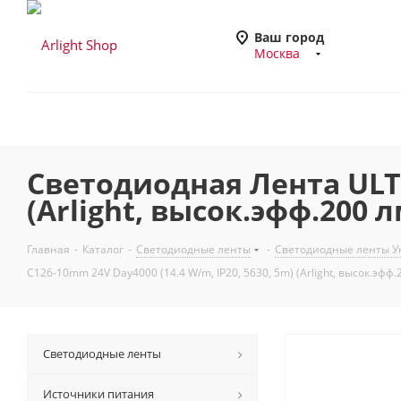
Ваш город
Москва
Светодиодная Лента ULTR
(Arlight, высок.эфф.200 
Главная
-
Каталог
-
Светодиодные ленты
-
Светодиодные ленты У
C126-10mm 24V Day4000 (14.4 W/m, IP20, 5630, 5m) (Arlight, высок.эфф
Светодиодные ленты
Источники питания