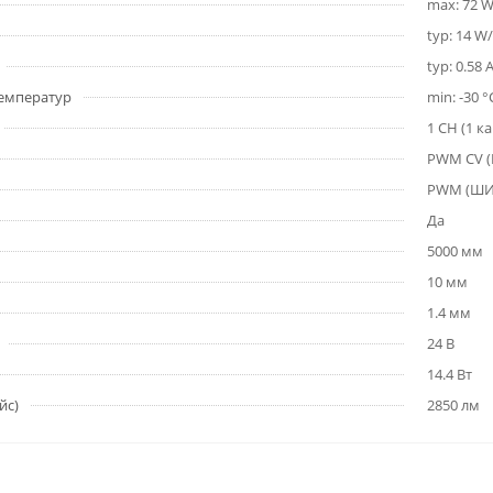
max: 72 
typ: 14 W
typ: 0.58 
емператур
min: -30 °
1 CH (1 к
PWM СV 
PWM (Ш
Да
5000 мм
10 мм
1.4 мм
24 В
14.4 Вт
йс)
2850 лм