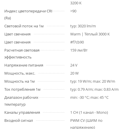
3200 K
Индекс цветопередачи CRI
>90
(Ra)
Световой поток на 1м
typ: 3020 lm/m
Цвет свечения
Warm | Тёплый 3000 K
Цвет свечения
#f7cb90
Расчетная световая
159 лм/Вт
эффективность
Напряжение питания
24 V
Мощность, макс.
20 W
Мощность на 1м
typ: 19 W/m; max: 20 W/m
Ток потребления 1м
typ: 0.79 A/m; max: 0.83 A/m
Диапазон рабочих
min: -30 °C; max: 45 °C
температур
Каналы управления
1 CH (1 канал - Mono)
Входной сигнал
PWM СV (ШИМ по
напряжению)