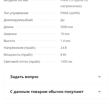
Входной сигнал
PWM СV (ШИМ по
напряжению)
Тип управления
PWM (ШИМ)
Диммируемый(ая)
Да
Длина
5000 мм
Ширина
10 мм
Высота
1.4 мм
Напряжение (прайс)
24 В
Мощность (прайс)
8 Вт
Световой поток (прайс)
1350 лм
Задать вопрос
С данным товаром обычно покупают