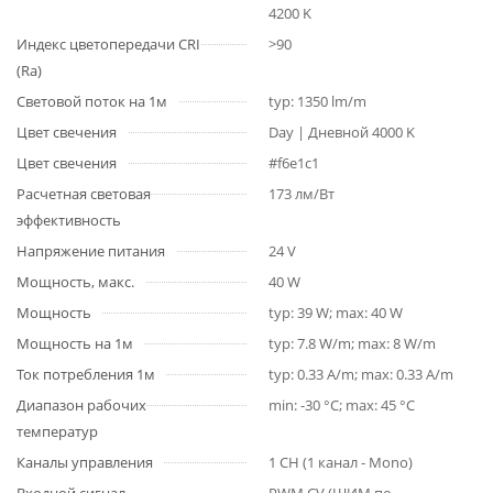
4200 K
Индекс цветопередачи CRI
>90
(Ra)
Световой поток на 1м
typ: 1350 lm/m
Цвет свечения
Day | Дневной 4000 K
Цвет свечения
#f6e1c1
Расчетная световая
173 лм/Вт
эффективность
Напряжение питания
24 V
Мощность, макс.
40 W
Мощность
typ: 39 W; max: 40 W
Мощность на 1м
typ: 7.8 W/m; max: 8 W/m
Ток потребления 1м
typ: 0.33 A/m; max: 0.33 A/m
Диапазон рабочих
min: -30 °C; max: 45 °C
температур
Каналы управления
1 CH (1 канал - Mono)