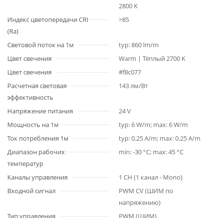
2800 K
Индекс цветопередачи CRI
>85
(Ra)
Световой поток на 1м
typ: 860 lm/m
Цвет свечения
Warm | Тёплый 2700 K
Цвет свечения
#f8c077
Расчетная световая
143 лм/Вт
эффективность
Напряжение питания
24 V
Мощность на 1м
typ: 6 W/m; max: 6 W/m
Ток потребления 1м
typ: 0.25 A/m; max: 0.25 A/m
Диапазон рабочих
min: -30 °C; max: 45 °C
температур
Каналы управления
1 CH (1 канал - Mono)
Входной сигнал
PWM СV (ШИМ по
напряжению)
Тип управления
PWM (ШИМ)