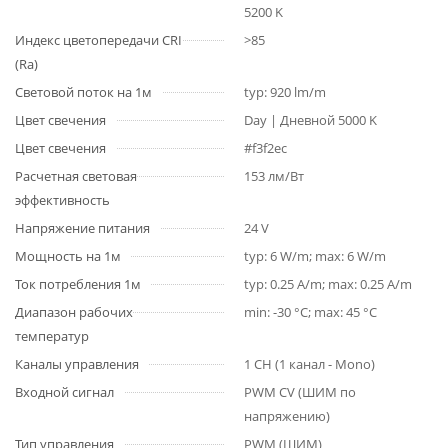
5200 K
Индекс цветопередачи CRI
>85
(Ra)
Световой поток на 1м
typ: 920 lm/m
Цвет свечения
Day | Дневной 5000 K
Цвет свечения
#f3f2ec
Расчетная световая
153 лм/Вт
эффективность
Напряжение питания
24 V
Мощность на 1м
typ: 6 W/m; max: 6 W/m
Ток потребления 1м
typ: 0.25 A/m; max: 0.25 A/m
Диапазон рабочих
min: -30 °C; max: 45 °C
температур
Каналы управления
1 CH (1 канал - Mono)
Входной сигнал
PWM СV (ШИМ по
напряжению)
Тип управления
PWM (ШИМ)