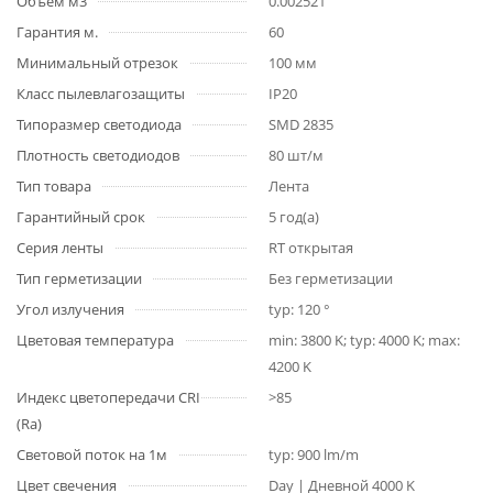
Объем м3
0.002521
Гарантия м.
60
Минимальный отрезок
100 мм
Класс пылевлагозащиты
IP20
Типоразмер светодиода
SMD 2835
Плотность светодиодов
80 шт/м
Тип товара
Лента
Гарантийный срок
5 год(а)
Серия ленты
RT открытая
Тип герметизации
Без герметизации
Угол излучения
typ: 120 °
Цветовая температура
min: 3800 K; typ: 4000 K; max:
4200 K
Индекс цветопередачи CRI
>85
(Ra)
Световой поток на 1м
typ: 900 lm/m
Цвет свечения
Day | Дневной 4000 K