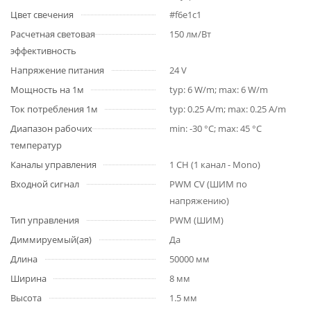
Цвет свечения
#f6e1c1
Расчетная световая
150 лм/Вт
эффективность
Напряжение питания
24 V
Мощность на 1м
typ: 6 W/m; max: 6 W/m
Ток потребления 1м
typ: 0.25 A/m; max: 0.25 A/m
Диапазон рабочих
min: -30 °C; max: 45 °C
температур
Каналы управления
1 CH (1 канал - Mono)
Входной сигнал
PWM СV (ШИМ по
напряжению)
Тип управления
PWM (ШИМ)
Диммируемый(ая)
Да
Длина
50000 мм
Ширина
8 мм
Высота
1.5 мм