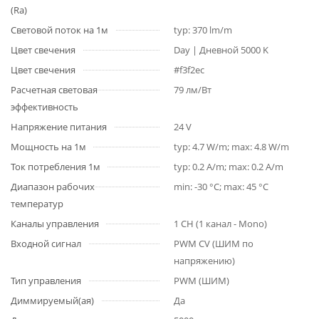
(Ra)
Световой поток на 1м
typ: 370 lm/m
Цвет свечения
Day | Дневной 5000 K
Цвет свечения
#f3f2ec
Расчетная световая
79 лм/Вт
эффективность
Напряжение питания
24 V
Мощность на 1м
typ: 4.7 W/m; max: 4.8 W/m
Ток потребления 1м
typ: 0.2 A/m; max: 0.2 A/m
Диапазон рабочих
min: -30 °C; max: 45 °C
температур
Каналы управления
1 CH (1 канал - Mono)
Входной сигнал
PWM СV (ШИМ по
напряжению)
Тип управления
PWM (ШИМ)
Диммируемый(ая)
Да