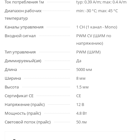
Ток потребления 1м
typ: 0.39 A/m; max: 0.4 A/m
Диапазон рабочих
min: -30 °C; max: 45 °C
температур
Каналы управления
1 CH (1 канал - Mono)
Входной сигнал
PWM СV (ШИМ по
напряжению)
Тип управления
PWM (ШИМ)
Диммируемый(ая)
Да
Длина
5000 мм
Ширина
8 мм
Высота
1.5 мм
Сертификат CE
CE
Напряжение (прайс)
12 В
Мощность (прайс)
4.8 Вт
Световой поток (прайс)
50 лм