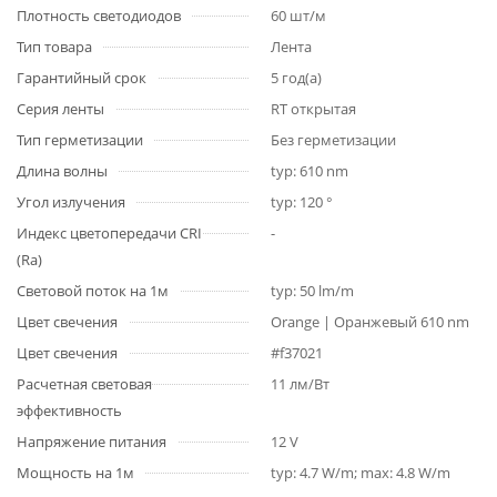
Плотность светодиодов
60 шт/м
Тип товара
Лента
Гарантийный срок
5 год(а)
Серия ленты
RT открытая
Тип герметизации
Без герметизации
Длина волны
typ: 610 nm
Угол излучения
typ: 120 °
Индекс цветопередачи CRI
-
(Ra)
Световой поток на 1м
typ: 50 lm/m
Цвет свечения
Orange | Оранжевый 610 nm
Цвет свечения
#f37021
Расчетная световая
11 лм/Вт
эффективность
Напряжение питания
12 V
Мощность на 1м
typ: 4.7 W/m; max: 4.8 W/m