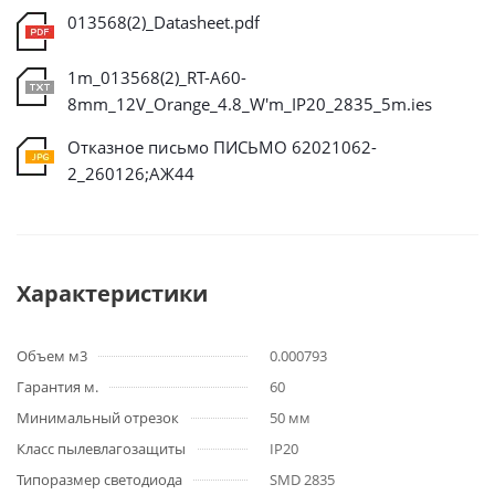
013568(2)_Datasheet.pdf
1m_013568(2)_RT-A60-
8mm_12V_Orange_4.8_W'm_IP20_2835_5m.ies
Отказное письмо ПИСЬМО 62021062-
2_260126;АЖ44
Характеристики
Объем м3
0.000793
Гарантия м.
60
Минимальный отрезок
50 мм
Класс пылевлагозащиты
IP20
Типоразмер светодиода
SMD 2835