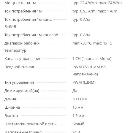
Мощность на 1м
typ: 22.4 W/m; max: 24 W/m
Ток потребления 1м
typ: 0.93 A/m; max: 1 A/m
Ток потребления 1м канал
typ: 0 А/м
R=G=B
Ток потребления 1м канал W
typ: 0 А/м
Диапазон рабочих
min: -30 °C; max: 45 °C
температур
Каналы управления
1 CH (1 канал - Mono)
Входной сигнал
PWM СV (ШИМ по
напряжению)
Тип управления
PWM (ШИМ)
Диммируемый(ая)
Да
Длина
5000 мм
Ширина
15 мм
Высота
1.5 мм
Цвет маски печатной платы
Белый
Напряжение (прайс)
24 В