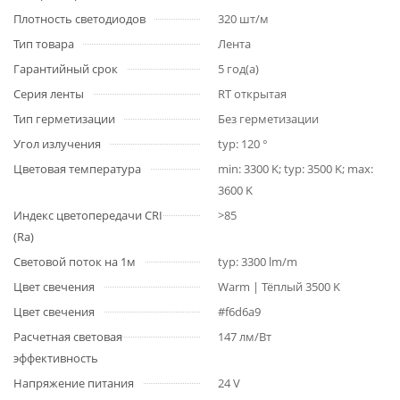
Плотность светодиодов
320 шт/м
Тип товара
Лента
Гарантийный срок
5 год(а)
Серия ленты
RT открытая
Тип герметизации
Без герметизации
Угол излучения
typ: 120 °
Цветовая температура
min: 3300 K; typ: 3500 K; max:
3600 K
Индекс цветопередачи CRI
>85
(Ra)
Световой поток на 1м
typ: 3300 lm/m
Цвет свечения
Warm | Тёплый 3500 K
Цвет свечения
#f6d6a9
Расчетная световая
147 лм/Вт
эффективность
Напряжение питания
24 V