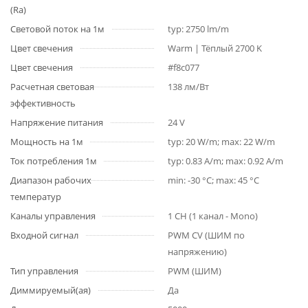
(Ra)
Световой поток на 1м
typ: 2750 lm/m
Цвет свечения
Warm | Тёплый 2700 K
Цвет свечения
#f8c077
Расчетная световая
138 лм/Вт
эффективность
Напряжение питания
24 V
Мощность на 1м
typ: 20 W/m; max: 22 W/m
Ток потребления 1м
typ: 0.83 A/m; max: 0.92 A/m
Диапазон рабочих
min: -30 °C; max: 45 °C
температур
Каналы управления
1 CH (1 канал - Mono)
Входной сигнал
PWM СV (ШИМ по
напряжению)
Тип управления
PWM (ШИМ)
Диммируемый(ая)
Да