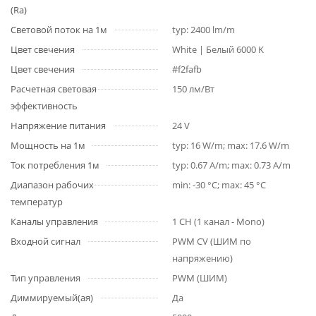
(Ra)
Световой поток на 1м
typ: 2400 lm/m
Цвет свечения
White | Белый 6000 K
Цвет свечения
#f2fafb
Расчетная световая
150 лм/Вт
эффективность
Напряжение питания
24 V
Мощность на 1м
typ: 16 W/m; max: 17.6 W/m
Ток потребления 1м
typ: 0.67 A/m; max: 0.73 A/m
Диапазон рабочих
min: -30 °C; max: 45 °C
температур
Каналы управления
1 CH (1 канал - Mono)
Входной сигнал
PWM СV (ШИМ по
напряжению)
Тип управления
PWM (ШИМ)
Диммируемый(ая)
Да