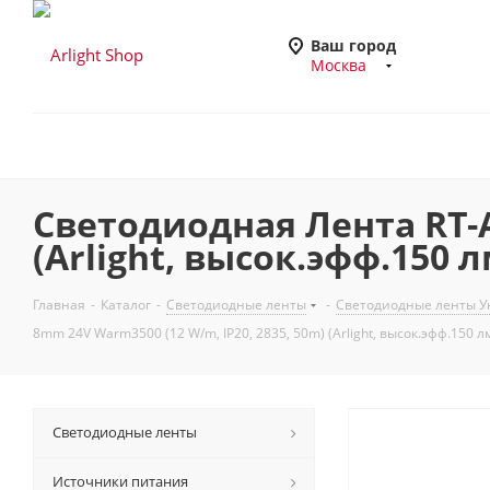
Ваш город
Москва
Светодиодная Лента RT-A
(Arlight, высок.эфф.150 л
Главная
-
Каталог
-
Светодиодные ленты
-
Светодиодные ленты У
8mm 24V Warm3500 (12 W/m, IP20, 2835, 50m) (Arlight, высок.эфф.150 л
Светодиодные ленты
Источники питания