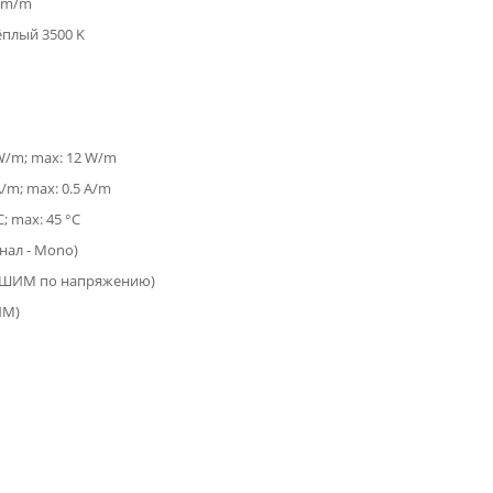
 lm/m
ёплый 3500 K
 W/m; max: 12 W/m
A/m; max: 0.5 A/m
C; max: 45 °C
анал - Mono)
(ШИМ по напряжению)
ИМ)