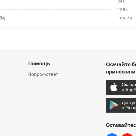
24 В
12 Вт
йс)
1610 лм
Помощь
Скачайте б
приложен
Вопрос-ответ
Оставайтес