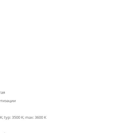
тая
етизации
K; typ: 3500 K; max: 3600 K