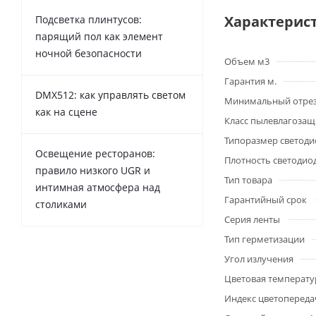
Характерис
Подсветка плинтусов:
парящий пол как элемент
ночной безопасности
Объем м3
Гарантия м.
DMX512: как управлять светом
Минимальный отре
как на сцене
Класс пылевлагоза
Типоразмер светоди
Освещение ресторанов:
Плотность светодио
правило низкого UGR и
Тип товара
интимная атмосфера над
Гарантийный срок
столиками
Серия ленты
Тип герметизации
Угол излучения
Цветовая температу
Индекс цветопередач