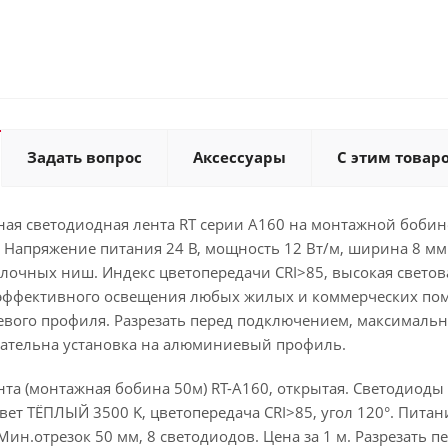
Задать вопрос
Аксессуары
С этим товар
ая светодиодная лента RT серии A160 на монтажной бобине 
. Напряжение питания 24 В, мощность 12 Вт/м, ширина 8 м
лочных ниш. Индекс цветопередачи CRI>85, высокая светов
оэффективного освещения любых жилых и коммерческих пом
вого профиля. Разрезать перед подключением, максимальн
зательна установка на алюминиевый профиль.
та (монтажная бобина 50м) RT-A160, открытая. Светодиоды 2
Цвет ТЁПЛЫЙ 3500 K, цветопередача CRI>85, угол 120°. Питан
Мин.отрезок 50 мм, 8 светодиодов. Цена за 1 м. Разрезать