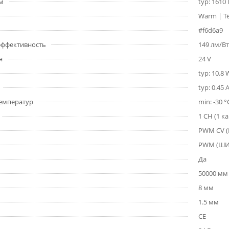
1м
typ: 1610
Warm | Т
#f6d6a9
 эффективность
149 лм/Вт
я
24 V
typ: 10.8
typ: 0.45 
емператур
min: -30 °
1 CH (1 к
PWM СV 
PWM (Ш
Да
50000 мм
8 мм
1.5 мм
CE