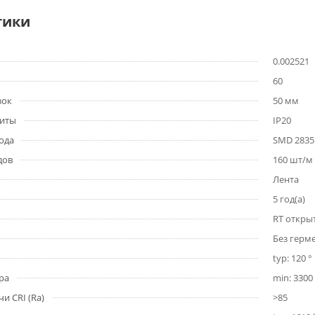
тики
0.002521
60
зок
50 мм
щиты
IP20
ода
SMD 2835
дов
160 шт/м
Лента
5 год(а)
RT откры
Без герм
typ: 120 °
ра
min: 3300 
и CRI (Ra)
>85