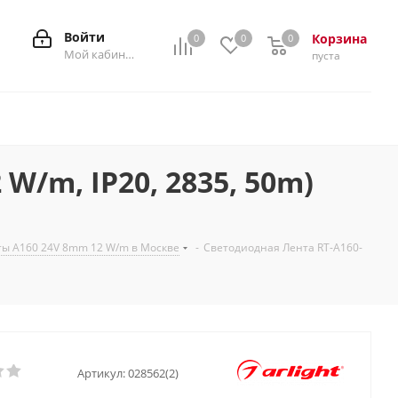
Войти
Корзина
0
0
0
0
Мой кабинет
пуста
/m, IP20, 2835, 50m)
ы A160 24V 8mm 12 W/m в Москве
-
Светодиодная Лента RT-A160-
Артикул:
028562(2)