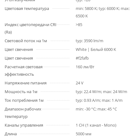
Цветовая температура
min: 5800 K; typ: 6000 K; max:
6500 K
Индекс цветопередачи CRI
>85
(Ra)
Световой поток на 1м
typ: 3590 lm/m
Цвет свечения
White | Белый 6000 K
Цвет свечения
#f2fafb
Расчетная световая
160 лм/Вт
эффективность
Напряжение питания
24 V
Мощность на 1м
typ: 22.4 W/m; max: 24 W/m
Ток потребления 1м
typ: 0.93 A/m; max: 1 A/m
Диапазон рабочих
min: -30 °C; max: 45 °C
температур
Каналы управления
1 CH (1 канал - Mono)
Длина
5000 мм