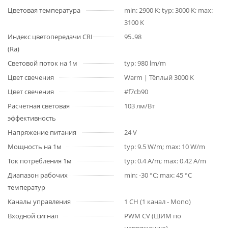
Цветовая температура
min: 2900 K; typ: 3000 K; max:
3100 K
Индекс цветопередачи CRI
95..98
(Ra)
Световой поток на 1м
typ: 980 lm/m
Цвет свечения
Warm | Тёплый 3000 K
Цвет свечения
#f7cb90
Расчетная световая
103 лм/Вт
эффективность
Напряжение питания
24 V
Мощность на 1м
typ: 9.5 W/m; max: 10 W/m
Ток потребления 1м
typ: 0.4 A/m; max: 0.42 A/m
Диапазон рабочих
min: -30 °C; max: 45 °C
температур
Каналы управления
1 CH (1 канал - Mono)
Входной сигнал
PWM СV (ШИМ по