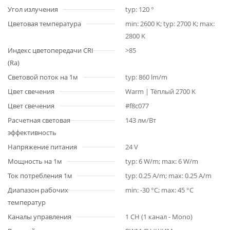
Угол излучения
typ: 120 °
Цветовая температура
min: 2600 K; typ: 2700 K; max:
2800 K
Индекс цветопередачи CRI
>85
(Ra)
Световой поток на 1м
typ: 860 lm/m
Цвет свечения
Warm | Тёплый 2700 K
Цвет свечения
#f8c077
Расчетная световая
143 лм/Вт
эффективность
Напряжение питания
24 V
Мощность на 1м
typ: 6 W/m; max: 6 W/m
Ток потребления 1м
typ: 0.25 A/m; max: 0.25 A/m
Диапазон рабочих
min: -30 °C; max: 45 °C
температур
Каналы управления
1 CH (1 канал - Mono)