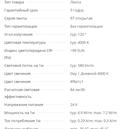
Тип товара
Лента
Гарантийный срок
5 год(а)
Серия ленты
RT открытая
Тип герметизации
Без герметизации
Угол излучения
typ: 120 °
Цветовая температура
typ: 4000 K
Индекс цветопередачи CRI
>99 SUN
(Ra)
Световой поток на 1м
typ: 580 lm/m
Цвет свечения
Day | Дневной 4000 K
Цвет свечения
#f6e1c1
Расчетная световая
84 лм/Вт
эффективность
Напряжение питания
24 V
Мощность на 1м
typ: 6.9 W/m; max: 7.2 W/m
Ток потребления 1м
typ: 0.29 A/m; max: 0.3 A/m
Диапазон рабочих
min: -30 °C; max: 45 °C