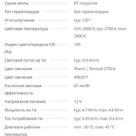
Серия ленты
RT открытая
Тип герметизации
Без герметизации
Угол излучения
typ: 120 °
Цветовая температура
min: 2600 K; typ: 2700 K; max:
2800 K
Индекс цветопередачи CRI
>85
(Ra)
Световой поток на 1м
typ: 410 lm/m
Цвет свечения
Warm | Тёплый 2700 K
Цвет свечения
#f8c077
Расчетная световая
87 лм/Вт
эффективность
Напряжение питания
12 V
Мощность на 1м
typ: 4.7 W/m; max: 4.8 W/m
Ток потребления 1м
typ: 0.39 A/m; max: 0.4 A/m
Диапазон рабочих
min: -30 °C; max: 45 °C
температур