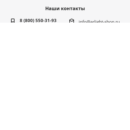
Наши контакты
8 (800) 550-31-93
info@arlight-shop.ru
2026 © Arlight Shop официальный сайт - интернет
магазин дилера в Москве
Каталог Arlight
☆☆☆☆☆
★★★★★
(73) звезды
Arlight