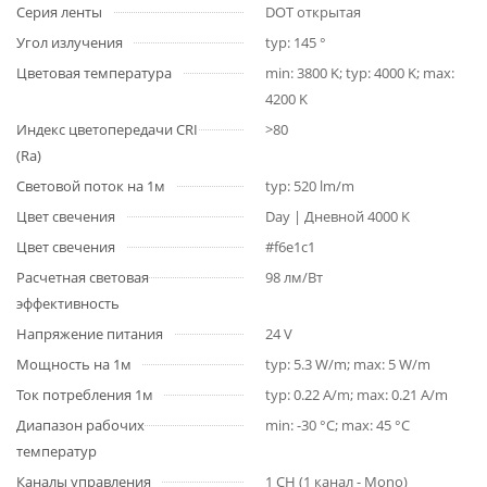
Серия ленты
DOT открытая
Угол излучения
typ: 145 °
Цветовая температура
min: 3800 K; typ: 4000 K; max:
4200 K
Индекс цветопередачи CRI
>80
(Ra)
Световой поток на 1м
typ: 520 lm/m
Цвет свечения
Day | Дневной 4000 K
Цвет свечения
#f6e1c1
Расчетная световая
98 лм/Вт
эффективность
Напряжение питания
24 V
Мощность на 1м
typ: 5.3 W/m; max: 5 W/m
Ток потребления 1м
typ: 0.22 A/m; max: 0.21 A/m
Диапазон рабочих
min: -30 °C; max: 45 °C
температур
Каналы управления
1 CH (1 канал - Mono)