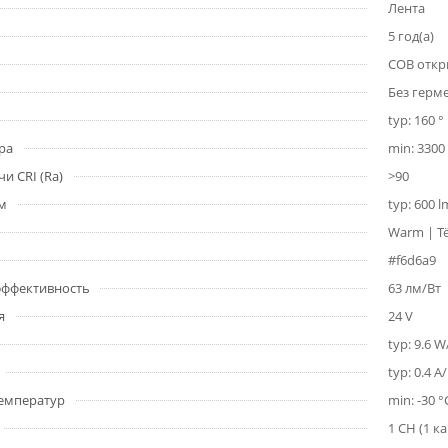
Лента
5 год(а)
COB откр
Без герм
typ: 160 °
ра
min: 3300 
и CRI (Ra)
>90
1м
typ: 600 
Warm | Т
#f6d6a9
 эффективность
63 лм/Вт
я
24 V
typ: 9.6 
typ: 0.4 A
емператур
min: -30 °
1 CH (1 к