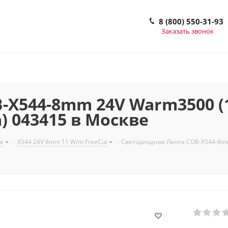
8 (800) 550-31-93
Заказать звонок
X544-8mm 24V Warm3500 (11
а) 043415 в Москве
е
-
X544 24V 8mm 11 W/m FreeCut
-
Светодиодная Лента COB-X544-8mm 2