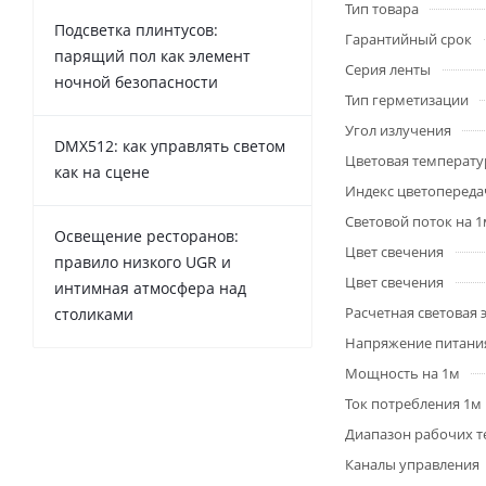
Тип товара
Подсветка плинтусов:
Гарантийный срок
парящий пол как элемент
Серия ленты
ночной безопасности
Тип герметизации
Угол излучения
DMX512: как управлять светом
Цветовая температу
как на сцене
Индекс цветопередач
Световой поток на 
Освещение ресторанов:
Цвет свечения
правило низкого UGR и
Цвет свечения
интимная атмосфера над
Расчетная световая
столиками
Напряжение питани
Мощность на 1м
Ток потребления 1м
Диапазон рабочих т
Каналы управления