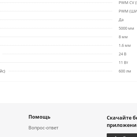
PWM СV 
PWM (Ш
Да
5000 мм
8 мм
1.6 мм
24 В
11 Вт
йс)
600 лм
Помощь
Скачайте б
приложен
Вопрос-ответ