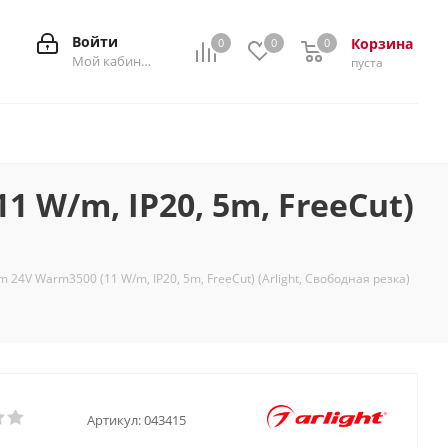
Войти
Корзина
0
0
0
0
Мой кабинет
пуста
 W/m, IP20, 5m, FreeСut)
4V Warm3500 (11 W/m, IP20, 5m, FreeСut) (Arlight, Свободная резка)
Артикул:
043415