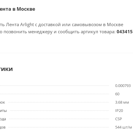
Лента в Москве
ть Лента Arlight с доставкой или самовывозом в Москве
но позвонить менеджеру и сообщить артикул товара:
043415
тики
0.000793
60
зок
3.68 мм
щиты
IP20
ода
CSP
дов
544 шт/м