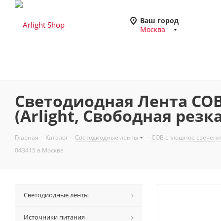
Ваш город
Москва
Светодиодная Лента COB-
(Arlight, Свободная резк
Главная
-
Каталог
-
Светодиодные ленты
-
COB сплошное свечени
043415 в Москве
Светодиодные ленты
Источники питания