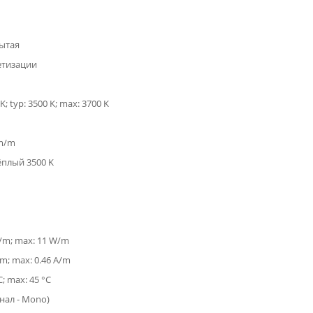
ытая
етизации
K; typ: 3500 K; max: 3700 K
lm/m
ёплый 3500 K
W/m; max: 11 W/m
/m; max: 0.46 A/m
C; max: 45 °C
анал - Mono)