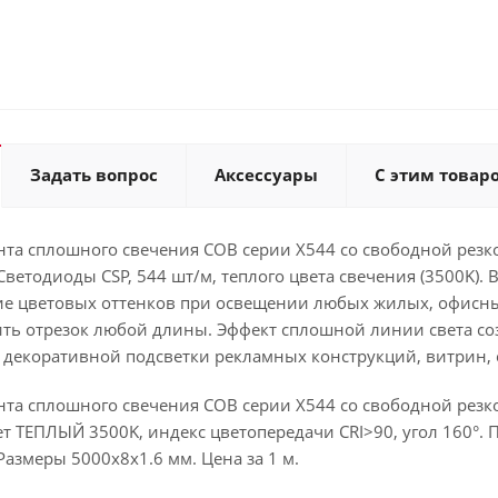
Задать вопрос
Аксессуары
С этим товар
та сплошного свечения COB серии X544 со свободной резкой
Светодиоды CSP, 544 шт/м, теплого цвета свечения (3500K).
ие цветовых оттенков при освещении любых жилых, офисн
ить отрезок любой длины. Эффект сплошной линии света со
я декоративной подсветки рекламных конструкций, витрин,
та сплошного свечения COB серии X544 со свободной резко
ет ТЕПЛЫЙ 3500K, индекс цветопередачи CRI>90, угол 160°. П
 Размеры 5000х8х1.6 мм. Цена за 1 м.