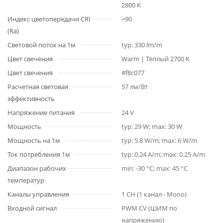
2800 K
Индекс цветопередачи CRI
>90
(Ra)
Световой поток на 1м
typ: 330 lm/m
Цвет свечения
Warm | Тёплый 2700 K
Цвет свечения
#f8c077
Расчетная световая
57 лм/Вт
эффективность
Напряжение питания
24 V
Мощность
typ: 29 W; max: 30 W
Мощность на 1м
typ: 5.8 W/m; max: 6 W/m
Ток потребления 1м
typ: 0.24 A/m; max: 0.25 A/m
Диапазон рабочих
min: -30 °C; max: 45 °C
температур
Каналы управления
1 CH (1 канал - Mono)
Входной сигнал
PWM СV (ШИМ по
напряжению)