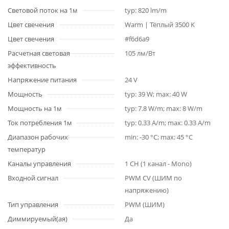
Световой поток на 1м
typ: 820 lm/m
Цвет свечения
Warm | Тёплый 3500 K
Цвет свечения
#f6d6a9
Расчетная световая
105 лм/Вт
эффективность
Напряжение питания
24 V
Мощность
typ: 39 W; max: 40 W
Мощность на 1м
typ: 7.8 W/m; max: 8 W/m
Ток потребления 1м
typ: 0.33 A/m; max: 0.33 A/m
Диапазон рабочих
min: -30 °C; max: 45 °C
температур
Каналы управления
1 CH (1 канал - Mono)
Входной сигнал
PWM СV (ШИМ по
напряжению)
Тип управления
PWM (ШИМ)
Диммируемый(ая)
Да