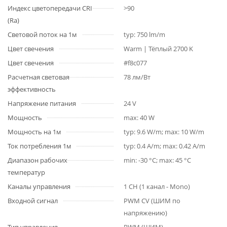
Индекс цветопередачи CRI
>90
(Ra)
Световой поток на 1м
typ: 750 lm/m
Цвет свечения
Warm | Тёплый 2700 K
Цвет свечения
#f8c077
Расчетная световая
78 лм/Вт
эффективность
Напряжение питания
24 V
Мощность
max: 40 W
Мощность на 1м
typ: 9.6 W/m; max: 10 W/m
Ток потребления 1м
typ: 0.4 A/m; max: 0.42 A/m
Диапазон рабочих
min: -30 °C; max: 45 °C
температур
Каналы управления
1 CH (1 канал - Mono)
Входной сигнал
PWM СV (ШИМ по
напряжению)