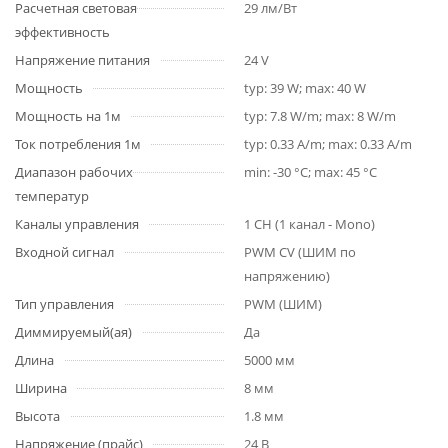
Расчетная световая
29 лм/Вт
эффективность
Напряжение питания
24 V
Мощность
typ: 39 W; max: 40 W
Мощность на 1м
typ: 7.8 W/m; max: 8 W/m
Ток потребления 1м
typ: 0.33 A/m; max: 0.33 A/m
Диапазон рабочих
min: -30 °C; max: 45 °C
температур
Каналы управления
1 CH (1 канал - Mono)
Входной сигнал
PWM СV (ШИМ по
напряжению)
Тип управления
PWM (ШИМ)
Диммируемый(ая)
Да
Длина
5000 мм
Ширина
8 мм
Высота
1.8 мм
Напряжение (прайс)
24 В