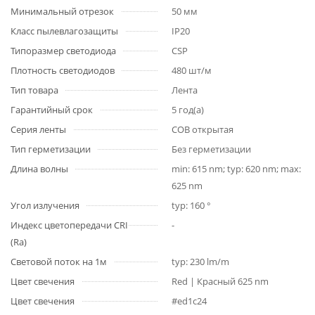
Минимальный отрезок
50 мм
Класс пылевлагозащиты
IP20
Типоразмер светодиода
CSP
Плотность светодиодов
480 шт/м
Тип товара
Лента
Гарантийный срок
5 год(а)
Серия ленты
COB открытая
Тип герметизации
Без герметизации
Длина волны
min: 615 nm; typ: 620 nm; max:
625 nm
Угол излучения
typ: 160 °
Индекс цветопередачи CRI
-
(Ra)
Световой поток на 1м
typ: 230 lm/m
Цвет свечения
Red | Красный 625 nm
Цвет свечения
#ed1c24