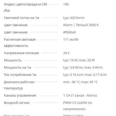
Индекс цветопередачи CRI
>90
(Ra)
Световой поток на 1м
typ: 420 lm/m
Цвет свечения
Warm | Тёплый 3500 K
Цвет свечения
#f6d6a9
Расчетная световая
111 лм/Вт
эффективность
Напряжение питания
24 V
Мощность
typ: 19 W; max: 20 W
Мощность на 1м
typ: 3.8 W/m; max: 4 W/m
Ток потребления 1м
typ: 0.16 A/m; max: 0.17 A/m
Диапазон рабочих
min: -30 °C; max: 45 °C
температур
Каналы управления
1 CH (1 канал - Mono)
Входной сигнал
PWM СV (ШИМ по
напряжению)