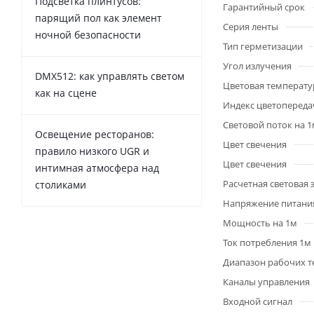
Подсветка плинтусов:
Гарантийный срок
парящий пол как элемент
Серия ленты
ночной безопасности
Тип герметизации
Угол излучения
DMX512: как управлять светом
Цветовая температу
как на сцене
Индекс цветопередач
Световой поток на 
Освещение ресторанов:
Цвет свечения
правило низкого UGR и
Цвет свечения
интимная атмосфера над
Расчетная световая
столиками
Напряжение питани
Мощность на 1м
Ток потребления 1м
Диапазон рабочих т
Каналы управления
Входной сигнал