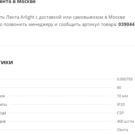
Лента в Москве
ть Лента Arlight с доставкой или самовывозом в Москве
но позвонить менеджеру и сообщить артикул товара:
039044
тики
0.000793
60
зок
10 мм
щиты
IP20
ода
CSP
дов
400 шт/м
Лента