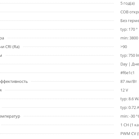
5 год(а)
COB откр
Без герм
typ: 170 °
ра
min: 3800 
и CRI (Ra)
>90
1м
typ: 750 
Day | Дне
#f6e1c1
 эффективность
87 лм/Вт
я
12 V
typ: 8.6 
typ: 0.72 
емператур
min: -30 °
1 CH (1 к
PWM СV 