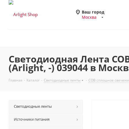
Ваш город
Москва
Светодиодная Лента COB-X
(Arlight, -) 039044 в Моск
Главная
-
Каталог
-
Светодиодные ленты
-
COB сплошное свечени
Светодиодные ленты
Источники питания