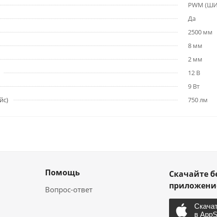
PWM (Ш
Да
2500 мм
8 мм
2 мм
12 В
9 Вт
йс)
750 лм
Помощь
Скачайте б
приложен
Вопрос-ответ