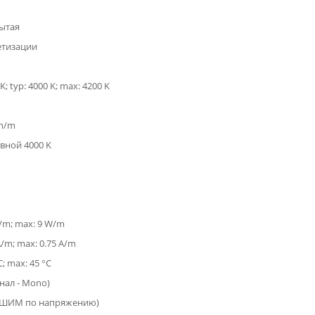
ытая
етизации
K; typ: 4000 K; max: 4200 K
lm/m
вной 4000 K
W/m; max: 9 W/m
A/m; max: 0.75 A/m
C; max: 45 °C
анал - Mono)
(ШИМ по напряжению)