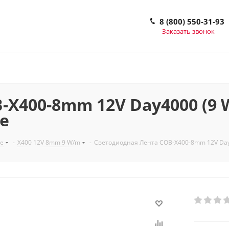
8 (800) 550-31-93
Заказать звонок
400-8mm 12V Day4000 (9 W/
ве
е
-
X400 12V 8mm 9 W/m
-
Светодиодная Лента COB-X400-8mm 12V Day4000