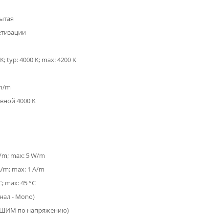
ытая
етизации
K; typ: 4000 K; max: 4200 K
lm/m
вной 4000 K
W/m; max: 5 W/m
 A/m; max: 1 A/m
C; max: 45 °C
анал - Mono)
(ШИМ по напряжению)