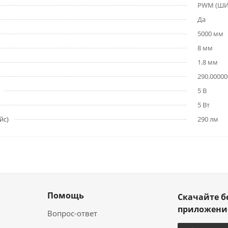
PWM (Ш
Да
5000 мм
8 мм
1.8 мм
290.00000
5 В
5 Вт
йс)
290 лм
Помощь
Скачайте б
приложен
Вопрос-ответ