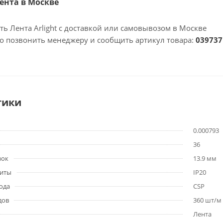
Лента в Москве
ть Лента Arlight с доставкой или самовывозом в Москве
но позвонить менеджеру и сообщить артикул товара:
039737
тики
0.000793
36
зок
13.9 мм
щиты
IP20
ода
CSP
дов
360 шт/м
Лента