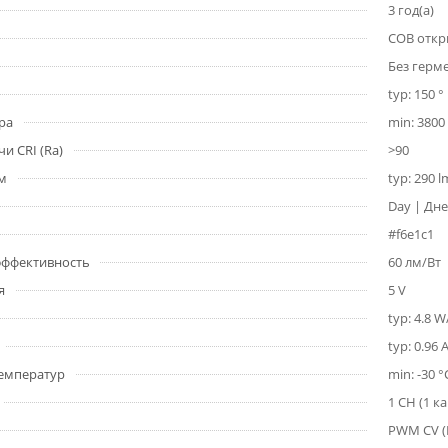
3 год(а)
COB откр
Без герм
typ: 150 °
ра
min: 3800 
и CRI (Ra)
>90
1м
typ: 290 
Day | Дне
#f6e1c1
 эффективность
60 лм/Вт
я
5 V
typ: 4.8 
typ: 0.96
емператур
min: -30 °
1 CH (1 к
PWM СV 