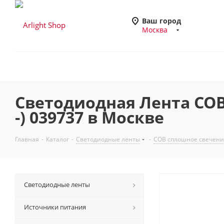
Ваш город
Москва
Светодиодная Лента COB-X
-) 039737 в Москве
Главная
-
Каталог
-
Светодиодные ленты
-
COB сплошное свечени
Светодиодные ленты
Источники питания