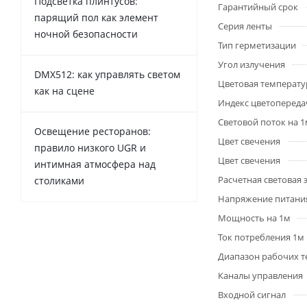
Подсветка плинтусов:
Гарантийный срок
парящий пол как элемент
Серия ленты
ночной безопасности
Тип герметизации
Угол излучения
DMX512: как управлять светом
Цветовая температу
как на сцене
Индекс цветопередач
Световой поток на 
Освещение ресторанов:
Цвет свечения
правило низкого UGR и
Цвет свечения
интимная атмосфера над
Расчетная световая
столиками
Напряжение питани
Мощность на 1м
Ток потребления 1м
Диапазон рабочих т
Каналы управления
Входной сигнал