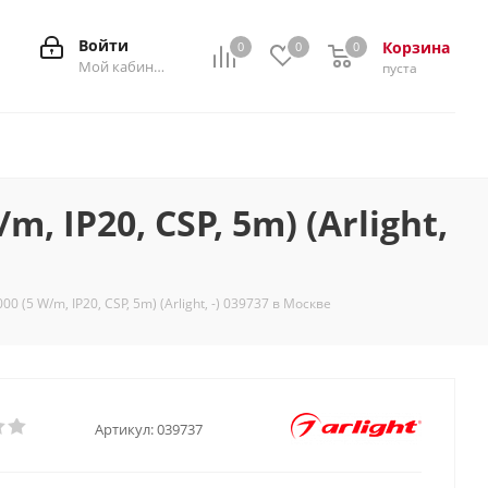
Войти
Корзина
0
0
0
0
Мой кабинет
пуста
 IP20, CSP, 5m) (Arlight,
5 W/m, IP20, CSP, 5m) (Arlight, -) 039737 в Москве
Артикул:
039737