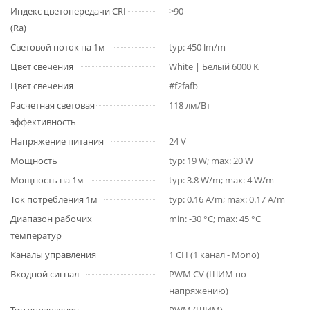
Индекс цветопередачи CRI
>90
(Ra)
Световой поток на 1м
typ: 450 lm/m
Цвет свечения
White | Белый 6000 K
Цвет свечения
#f2fafb
Расчетная световая
118 лм/Вт
эффективность
Напряжение питания
24 V
Мощность
typ: 19 W; max: 20 W
Мощность на 1м
typ: 3.8 W/m; max: 4 W/m
Ток потребления 1м
typ: 0.16 A/m; max: 0.17 A/m
Диапазон рабочих
min: -30 °C; max: 45 °C
температур
Каналы управления
1 CH (1 канал - Mono)
Входной сигнал
PWM СV (ШИМ по
напряжению)